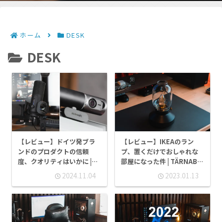
ホーム
DESK
DESK
【レビュー】ドイツ発ブラ
【レビュー】IKEAのラン
ンドのプロダクトの信頼
プ、置くだけでおしゃれな
度、クオリティはいかに |
部屋になった件 | TÄRNABY
Streamplify「CAM PRO・
テールナビー
2024.11.04
2023.01.13
MIC PRO・MOUNT LIFT」