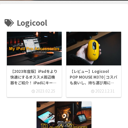
Logicool
【2023年度版】iPadをより
【レビュー】Logicool
快適にするオススメ周辺機
POP MOUSE M370 | コスパ
器をご紹介！ iPadにキーボ
も良いし、持ち運び用にぴ
ードやマウスは必要？ 純正
ったり。何がいいのか、使
2023.02.25
2022.12.31
ケースはオススメしづらい
用感をレビュー！
理由とは